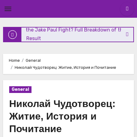
and Highlights
Skip
to
content
Who Won the Jake Paul Fight? Full Breakdown of the
Shocking Result
Николай Чудотворец: Чудеса и Духовное Наследие
Home
General
Николай Чудотворец: Житие, История и Почитание
Николай Чудотворец: Житие, История и Почитание
General
Vanity Fair Analysis: The Media’s Role in Modern Politics
Николай Чудотворец:
Житие, История и
Почитание